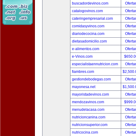
buscadordevinos.com
Oferta
catalogovinos.com
Oferta
cateringempresarial.com
Oferta
comidasyvinos.com
Oferta
diariodecocina.com
Oferta
dietasadomicilio.com
Oferta
e-alimentos.com
Oferta
e-Vinos.com
$650.
especialistaennutricion.com
Oferta
fiambres.com
$2,500
gestiondebodegas.com
Oferta
mayonesa.net
$1,500
mayoristadevinos.com
Oferta
mendozavinos.com
$999.
menudelacasa.com
Oferta
nutricioncanina.com
Oferta
nutricionsuperior.com
Oferta
nutricocina.com
Oferta