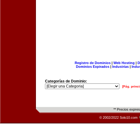
Registro de Dominios
|
Web Hosting
|
D
Dominios Expirados
|
Industrias
|
Indu
Categorías de Dominio:
[Pág. princi
** Precios expre
© 2002/2022 Solo10.com