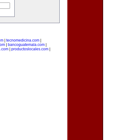
om
|
tecnomedicina.com
|
com
|
bancoguatemala.com
|
s.com
|
productoslocales.com
|