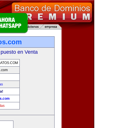
os.com
 puesto en Venta
GATOS.COM
s.com
as
a!
os.com
tas