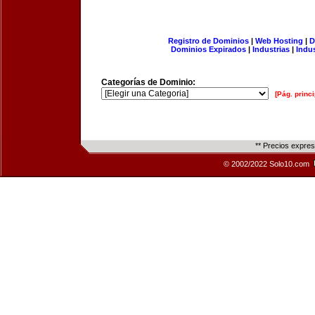
Registro de Dominios
|
Web Hosting
|
D
Dominios Expirados
|
Industrias
|
Indu
Categorías de Dominio:
[Pág. princi
** Precios expre
© 2002/2022 Solo10.com