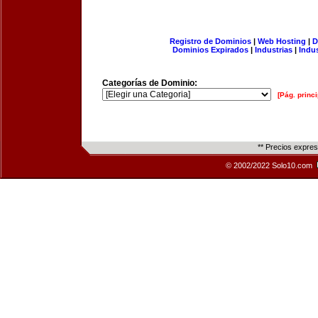
Registro de Dominios
|
Web Hosting
|
D
Dominios Expirados
|
Industrias
|
Indu
Categorías de Dominio:
[Pág. princi
** Precios expre
© 2002/2022 Solo10.com