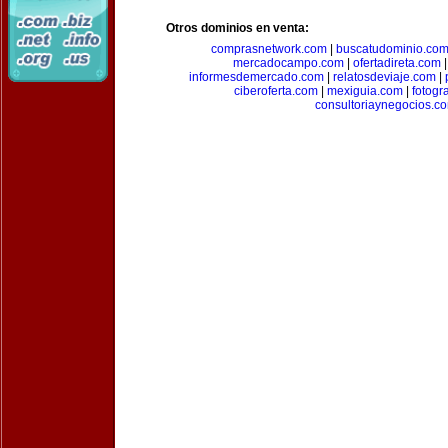
Otros dominios en venta:
comprasnetwork.com
|
buscatudominio.co
mercadocampo.com
|
ofertadireta.com
informesdemercado.com
|
relatosdeviaje.com
|
ciberoferta.com
|
mexiguia.com
|
fotogr
consultoriaynegocios.c