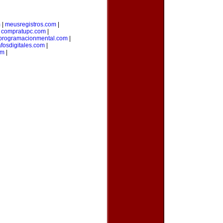
m
|
meusregistros.com
|
|
compratupc.com
|
programacionmental.com
|
afosdigitales.com
|
om
|