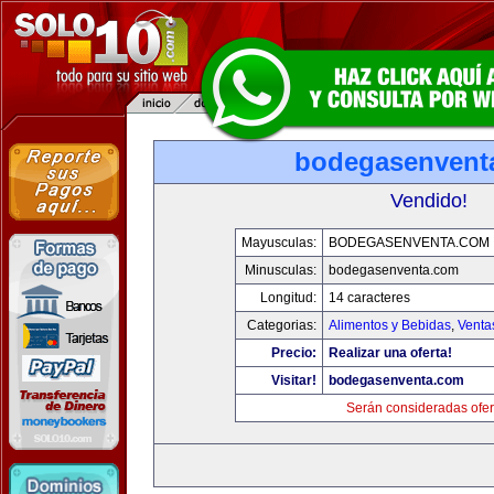
bodegasenvent
Vendido!
Mayusculas:
BODEGASENVENTA.COM
Minusculas:
bodegasenventa.com
Longitud:
14 caracteres
Categorias:
Alimentos y Bebidas
,
Venta
Precio:
Realizar una oferta!
Visitar!
bodegasenventa.com
Serán consideradas ofer