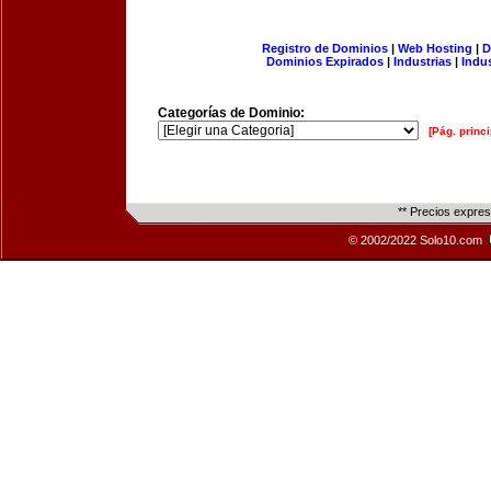
Registro de Dominios
|
Web Hosting
|
D
Dominios Expirados
|
Industrias
|
Indu
Categorías de Dominio:
[Pág. princi
** Precios expre
© 2002/2022 Solo10.com