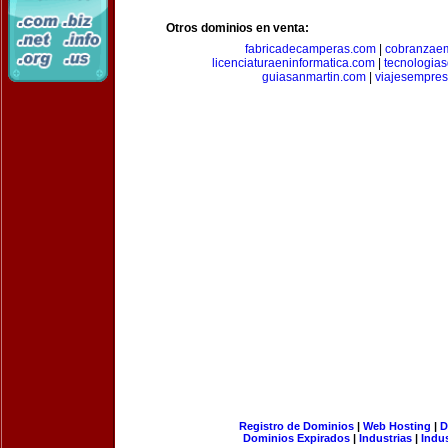
Otros dominios en venta:
fabricadecamperas.com
|
cobranzaem
licenciaturaeninformatica.com
|
tecnologia
guiasanmartin.com
|
viajesempres
Registro de Dominios
|
Web Hosting
|
D
Dominios Expirados
|
Industrias
|
Indu