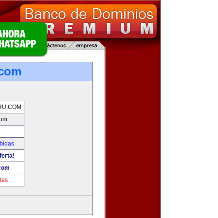
.com
RU.COM
com
bidas
ferta!
.com
tas