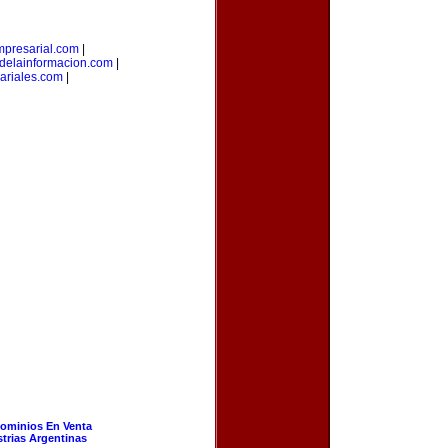
presarial.com
|
sdelainformacion.com
|
ariales.com
|
ominios En Venta
strias Argentinas