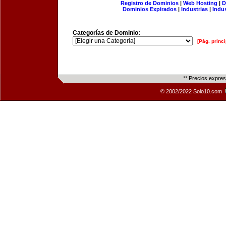
Registro de Dominios
|
Web Hosting
|
D
Dominios Expirados
|
Industrias
|
Indu
Categorías de Dominio:
[Pág. princi
** Precios expre
© 2002/2022 Solo10.com