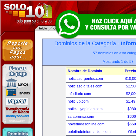
Dominios de la Categoría -
Infor
57 dominios en esta categ
Mostrando 1 de 57
Nombre de Dominio
Precio
noticiasurgentes.com
$10,0
noticiasdigitales.com
$2,50
infodiario.com
$2,00
noticlub.com
$1,49
noticiasyopinion.com
$980
salaprensa.com
$600
novedadesonline.com
$550
boletindeinformacion.com
Ofer