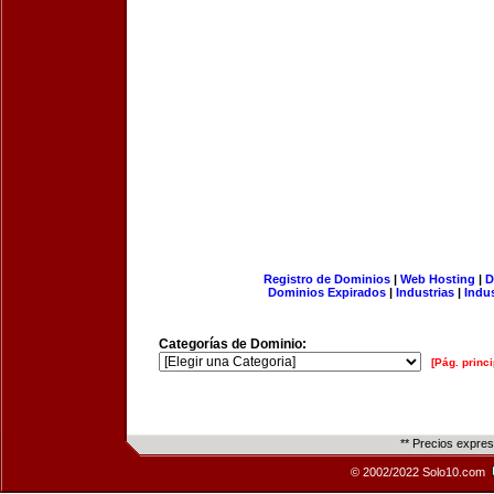
Registro de Dominios
|
Web Hosting
|
D
Dominios Expirados
|
Industrias
|
Indu
Categorías de Dominio:
[Pág. princi
** Precios expre
© 2002/2022 Solo10.com