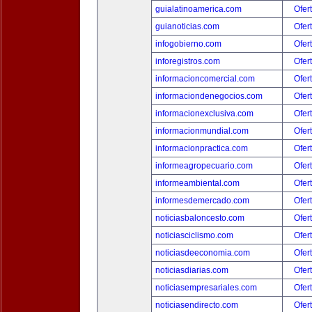
guialatinoamerica.com
Ofer
guianoticias.com
Ofer
infogobierno.com
Ofer
inforegistros.com
Ofer
informacioncomercial.com
Ofer
informaciondenegocios.com
Ofer
informacionexclusiva.com
Ofer
informacionmundial.com
Ofer
informacionpractica.com
Ofer
informeagropecuario.com
Ofer
informeambiental.com
Ofer
informesdemercado.com
Ofer
noticiasbaloncesto.com
Ofer
noticiasciclismo.com
Ofer
noticiasdeeconomia.com
Ofer
noticiasdiarias.com
Ofer
noticiasempresariales.com
Ofer
noticiasendirecto.com
Ofer