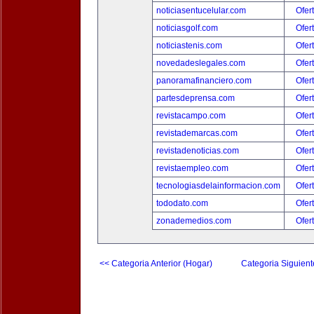
noticiasentucelular.com
Ofer
noticiasgolf.com
Ofer
noticiastenis.com
Ofer
novedadeslegales.com
Ofer
panoramafinanciero.com
Ofer
partesdeprensa.com
Ofer
revistacampo.com
Ofer
revistademarcas.com
Ofer
revistadenoticias.com
Ofer
revistaempleo.com
Ofer
tecnologiasdelainformacion.com
Ofer
tododato.com
Ofer
zonademedios.com
Ofer
<< Categoria Anterior (Hogar)
Categoria Siguient