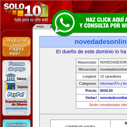
novedadesonli
El dueño de este dominio lo ha
Mayusculas:
NOVEDADESON
Minusculas:
novedadesonlin
Longitud:
15 caracteres
Categorias:
InformaciÃ³n y No
Precio:
$550.00
Visitar!
novedadesonlin
Serán consideradas ofer
R