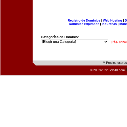
Registro de Dominios
|
Web Hosting
|
D
Dominios Expirados
|
Industrias
|
Indu
Categorías de Dominio:
[Pág. princi
** Precios expre
© 2002/2022 Solo10.com