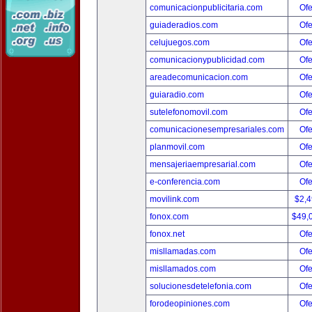
comunicacionpublicitaria.com
Ofe
guiaderadios.com
Ofe
celujuegos.com
Ofe
comunicacionypublicidad.com
Ofe
areadecomunicacion.com
Ofe
guiaradio.com
Ofe
sutelefonomovil.com
Ofe
comunicacionesempresariales.com
Ofe
planmovil.com
Ofe
mensajeriaempresarial.com
Ofe
e-conferencia.com
Ofe
movilink.com
$2,
fonox.com
$49,
fonox.net
Ofe
misllamadas.com
Ofe
misllamados.com
Ofe
solucionesdetelefonia.com
Ofe
forodeopiniones.com
Ofe