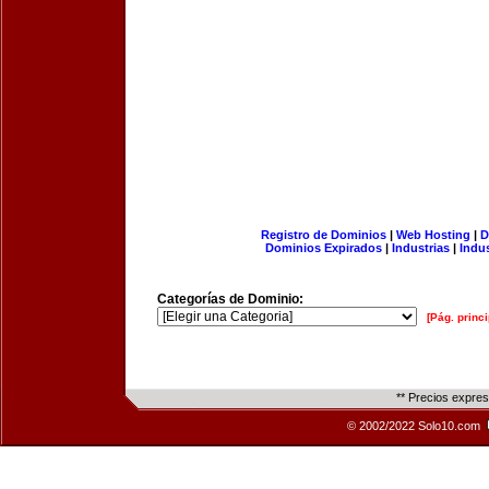
Registro de Dominios
|
Web Hosting
|
D
Dominios Expirados
|
Industrias
|
Indu
Categorías de Dominio:
[Pág. princi
** Precios expre
© 2002/2022 Solo10.com