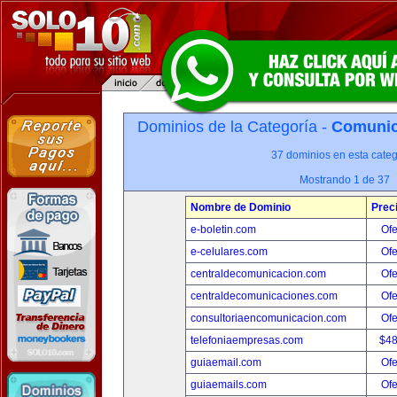
Dominios de la Categoría -
Comunica
37 dominios en esta categ
Mostrando 1 de 37
Nombre de Dominio
Prec
e-boletin.com
Ofe
e-celulares.com
Ofe
centraldecomunicacion.com
Ofe
centraldecomunicaciones.com
Ofe
consultoriaencomunicacion.com
Ofe
telefoniaempresas.com
$4
guiaemail.com
Ofe
guiaemails.com
Ofe