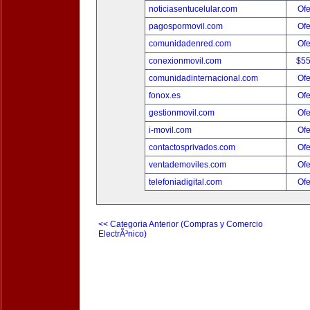
noticiasentucelular.com
Ofe
pagospormovil.com
Ofe
comunidadenred.com
Ofe
conexionmovil.com
$5
comunidadinternacional.com
Ofe
fonox.es
Ofe
gestionmovil.com
Ofe
i-movil.com
Ofe
contactosprivados.com
Ofe
ventademoviles.com
Ofe
telefoniadigital.com
Ofe
<< Categoria Anterior (Compras y Comercio
ElectrÃ³nico)