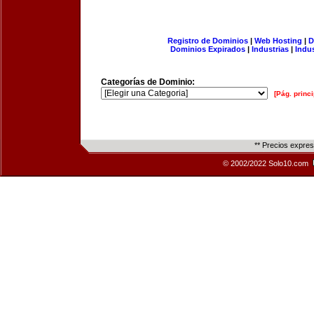
Registro de Dominios
|
Web Hosting
|
D
Dominios Expirados
|
Industrias
|
Indu
Categorías de Dominio:
[Pág. princi
** Precios expre
© 2002/2022 Solo10.com