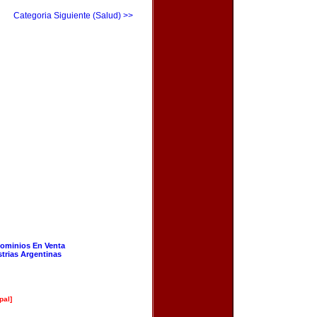
Categoria Siguiente (Salud) >>
ominios En Venta
strias Argentinas
pal]