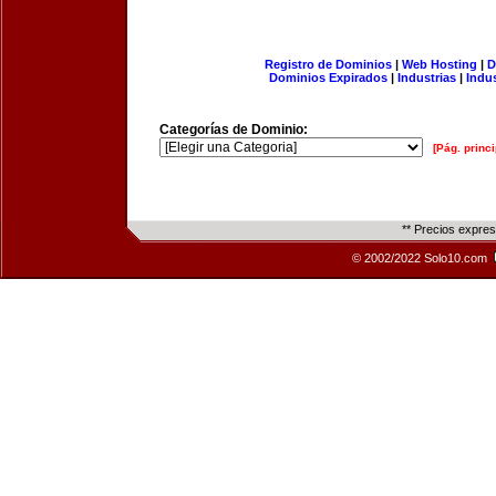
Registro de Dominios
|
Web Hosting
|
D
Dominios Expirados
|
Industrias
|
Indu
Categorías de Dominio:
[Pág. princi
** Precios expre
© 2002/2022 Solo10.com