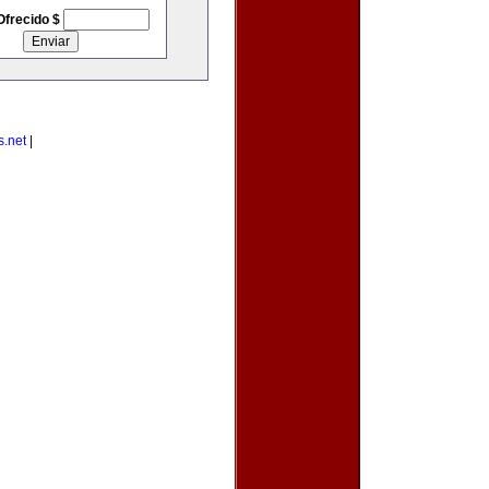
Ofrecido $
s.net
|