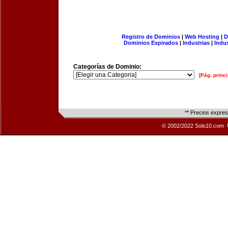
Registro de Dominios
|
Web Hosting
|
D
Dominios Expirados
|
Industrias
|
Indu
Categorías de Dominio:
[Pág. princi
** Precios expre
© 2002/2022 Solo10.com