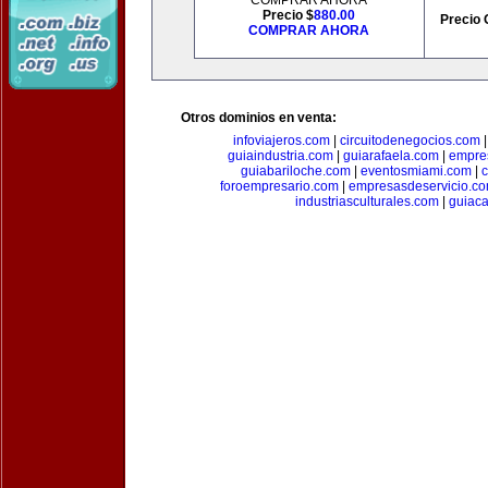
COMPRAR AHORA
Precio $
880.00
Precio 
COMPRAR AHORA
Otros dominios en venta:
infoviajeros.com
|
circuitodenegocios.com
guiaindustria.com
|
guiarafaela.com
|
empre
guiabariloche.com
|
eventosmiami.com
|
foroempresario.com
|
empresasdeservicio.c
industriasculturales.com
|
guiac