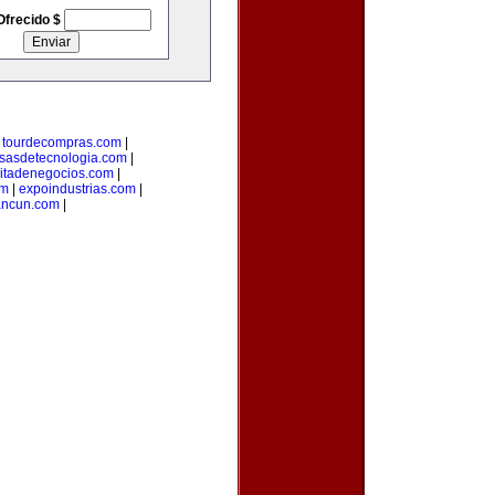
Ofrecido $
|
tourdecompras.com
|
sasdetecnologia.com
|
citadenegocios.com
|
om
|
expoindustrias.com
|
ancun.com
|