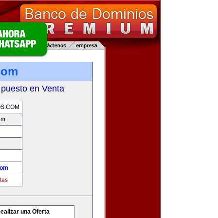
.com
 puesto en Venta
OS.COM
om
com
tas
ealizar una Oferta