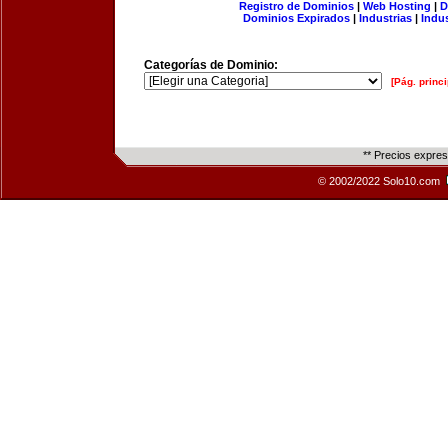
Registro de Dominios
|
Web Hosting
|
D
Dominios Expirados
|
Industrias
|
Indu
Categorías de Dominio:
[Pág. princi
** Precios expre
© 2002/2022 Solo10.com