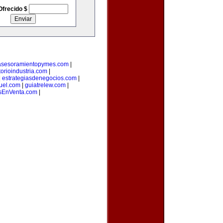
Ofrecido $
asesoramientopymes.com
|
torioindustria.com
|
|
estrategiasdenegocios.com
|
uel.com
|
guiatrelew.com
|
EnVenta.com
|