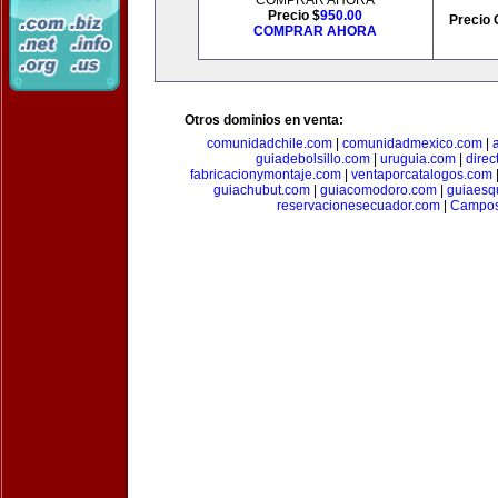
COMPRAR AHORA
Precio $
950.00
Precio 
COMPRAR AHORA
Otros dominios en venta:
comunidadchile.com
|
comunidadmexico.com
|
guiadebolsillo.com
|
uruguia.com
|
direc
fabricacionymontaje.com
|
ventaporcatalogos.com
guiachubut.com
|
guiacomodoro.com
|
guiaesq
reservacionesecuador.com
|
Campos