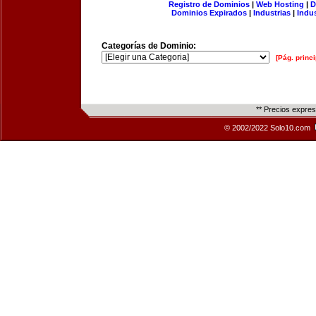
Registro de Dominios
|
Web Hosting
|
D
Dominios Expirados
|
Industrias
|
Indu
Categorías de Dominio:
[Pág. princi
** Precios expre
© 2002/2022 Solo10.com