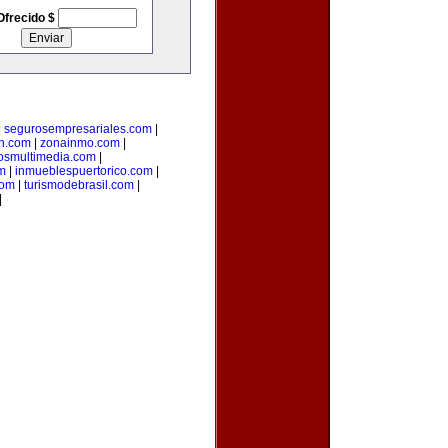
Ofrecido $
|
segurosempresariales.com
|
n.com
|
zonainmo.com
|
losmultimedia.com
|
m
|
inmueblespuertorico.com
|
com
|
turismodebrasil.com
|
|