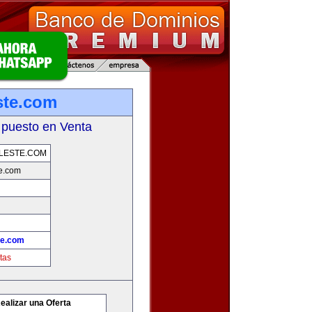
ste.com
 puesto en Venta
LESTE.COM
e.com
te.com
tas
ealizar una Oferta