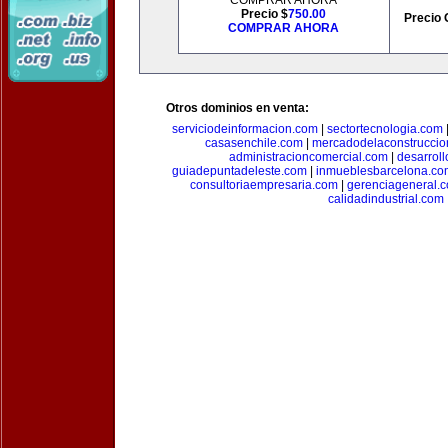
COMPRAR AHORA
Precio $
750.00
Precio 
COMPRAR AHORA
Otros dominios en venta:
serviciodeinformacion.com
|
sectortecnologia.com
casasenchile.com
|
mercadodelaconstruccio
administracioncomercial.com
|
desarrol
guiadepuntadeleste.com
|
inmueblesbarcelona.co
consultoriaempresaria.com
|
gerenciageneral.
calidadindustrial.com