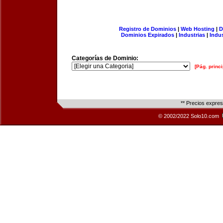
Registro de Dominios
|
Web Hosting
|
D
Dominios Expirados
|
Industrias
|
Indu
Categorías de Dominio:
[Pág. princi
** Precios expre
© 2002/2022 Solo10.com