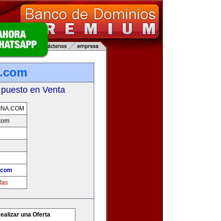
a.com
 puesto en Venta
INA.COM
.com
.com
tas
ealizar una Oferta