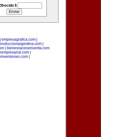
Ofrecido $
|
empresagrafica.com
|
produccionargentina.com
|
com
|
bienesraicesenventa.com
orempresarial.com
|
einversiones.com
|