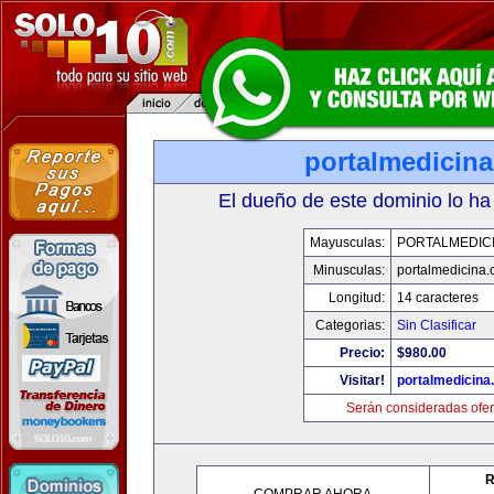
portalmedicin
El dueño de este dominio lo ha
Mayusculas:
PORTALMEDIC
Minusculas:
portalmedicina
Longitud:
14 caracteres
Categorias:
Sin Clasificar
Precio:
$980.00
Visitar!
portalmedicina
Serán consideradas ofer
R