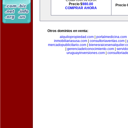
COMPRAR AHORA
Precio $
980.00
Precio 
COMPRAR AHORA
Otros dominios en venta:
alquilopropiedad.com
|
portalmedicina.com
inmobiliariasusa.com
|
consultoriaventas.com
|
mercadopublicitario.com
|
bienesraicesenalquiler.
|
gerenciadelconocimiento.com
|
servid
uruguayinversiones.com
|
consultoriad