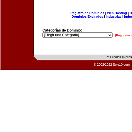
Registro de Dominios
|
Web Hosting
|
D
Dominios Expirados
|
Industrias
|
Indu
Categorías de Dominio:
[Pág. princi
** Precios expre
© 2002/2022 Solo10.com