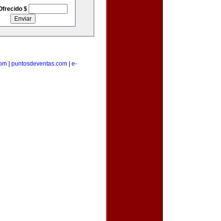
Ofrecido $
com
|
puntosdeventas.com
|
e-