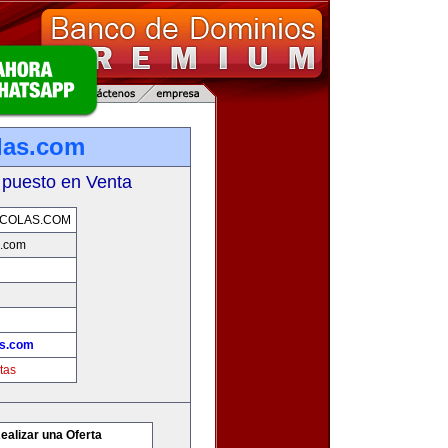
las.com
 puesto en Venta
ICOLAS.COM
s.com
as.com
tas
ealizar una Oferta