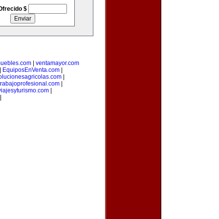
Ofrecido $
muebles.com
|
ventamayor.com
|
EquiposEnVenta.com
|
olucionesagricolas.com
|
trabajoprofesional.com
|
iajesyturismo.com
|
|