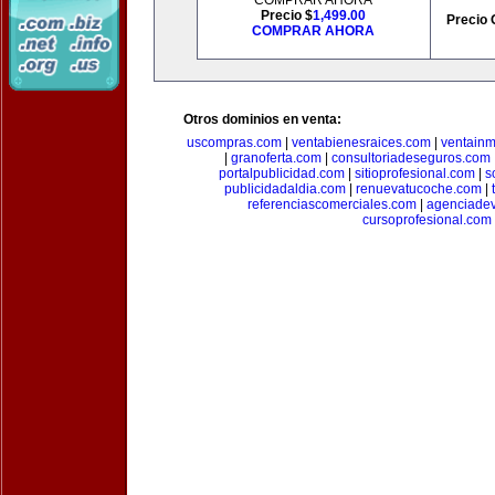
COMPRAR AHORA
Precio $
1,499.00
Precio 
COMPRAR AHORA
Otros dominios en venta:
uscompras.com
|
ventabienesraices.com
|
ventain
|
granoferta.com
|
consultoriadeseguros.com
portalpublicidad.com
|
sitioprofesional.com
|
s
publicidadaldia.com
|
renuevatucoche.com
|
referenciascomerciales.com
|
agenciadev
cursoprofesional.com