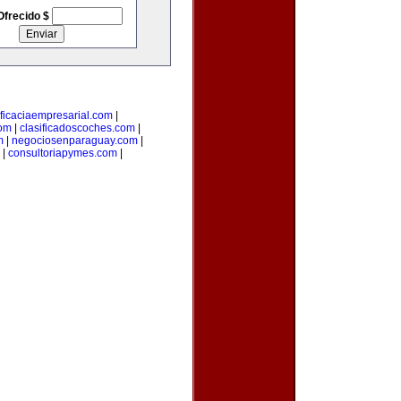
Ofrecido $
ficaciaempresarial.com
|
com
|
clasificadoscoches.com
|
m
|
negociosenparaguay.com
|
|
consultoriapymes.com
|