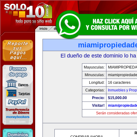
miamipropiedad
El dueño de este dominio lo ha
Mayusculas:
MIAMIPROPIED
Minusculas:
miamipropiedad
Longitud:
16 caracteres
Categorias:
Inmuebles y Pro
Precio:
$15,000.00
Visitar!
miamipropiedad
Serán consideradas ofer
R