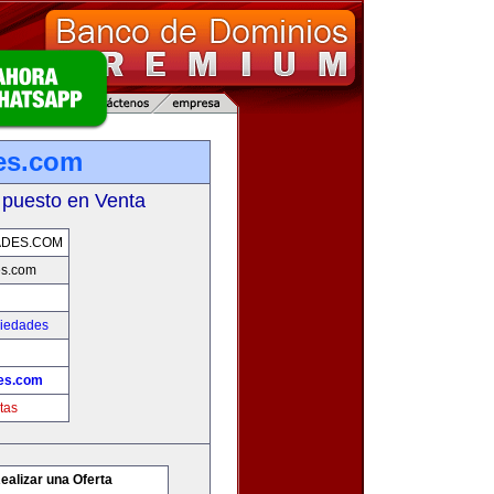
es.com
 puesto en Venta
ADES.COM
es.com
piedades
es.com
tas
ealizar una Oferta