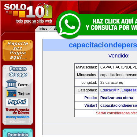
capacitaciondeper
Vendido!
Mayusculas:
CAPACITACIONDEP
Minusculas:
capacitaciondeperso
Longitud:
22 caracteres
Categorias:
EducaciÃ³n
,
Empresas
Precio:
Realizar una oferta!
Visitar!
capacitaciondepers
Serán consideradas ofer