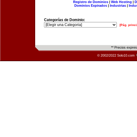
Registro de Dominios
|
Web Hosting
|
D
Dominios Expirados
|
Industrias
|
Indu
Categorías de Dominio:
[Pág. princi
** Precios expre
© 2002/2022 Solo10.com