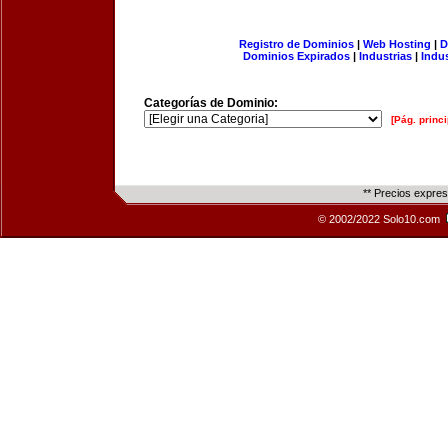
Registro de Dominios
|
Web Hosting
|
D
Dominios Expirados
|
Industrias
|
Indu
Categorías de Dominio:
[Pág. princi
** Precios expre
© 2002/2022 Solo10.com