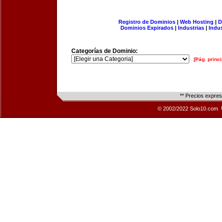
Registro de Dominios
|
Web Hosting
|
D
Dominios Expirados
|
Industrias
|
Indu
Categorías de Dominio:
[Pág. princi
** Precios expre
© 2002/2022 Solo10.com