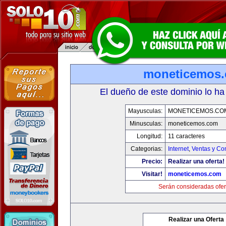
moneticemos
El dueño de este dominio lo ha
Mayusculas:
MONETICEMOS.CO
Minusculas:
moneticemos.com
Longitud:
11 caracteres
Categorias:
Internet
,
Ventas y Co
Precio:
Realizar una oferta!
Visitar!
moneticemos.com
Serán consideradas ofer
Realizar una Oferta