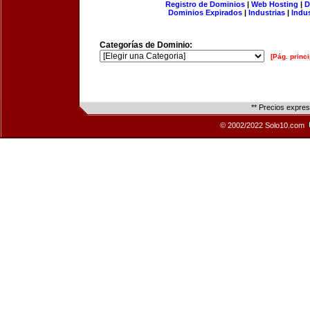
Registro de Dominios
|
Web Hosting
|
D
Dominios Expirados
|
Industrias
|
Indu
Categorías de Dominio:
[Pág. princi
** Precios expre
© 2002/2022 Solo10.com