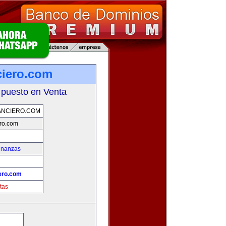
ciero.com
 puesto en Venta
ANCIERO.COM
ero.com
inanzas
ero.com
tas