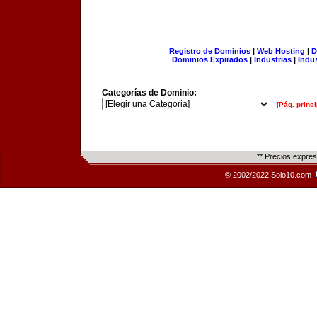
Registro de Dominios
|
Web Hosting
|
D
Dominios Expirados
|
Industrias
|
Indu
Categorías de Dominio:
[Pág. princi
** Precios expre
© 2002/2022 Solo10.com