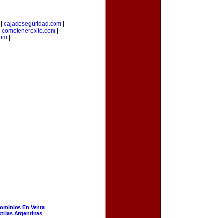
|
cajadeseguridad.com
|
|
comotenerexito.com
|
com
|
ominios En Venta
strias Argentinas