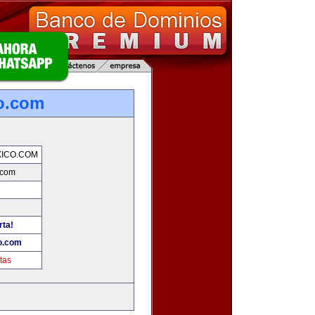
o.com
ICO.COM
.com
rta!
o.com
tas