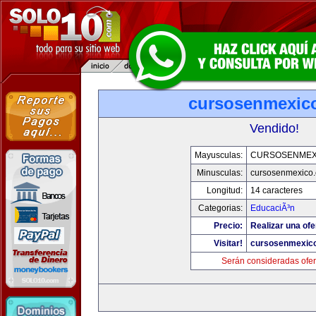
cursosenmexic
Vendido!
Mayusculas:
CURSOSENMEX
Minusculas:
cursosenmexico
Longitud:
14 caracteres
Categorias:
EducaciÃ³n
Precio:
Realizar una ofe
Visitar!
cursosenmexic
Serán consideradas ofer