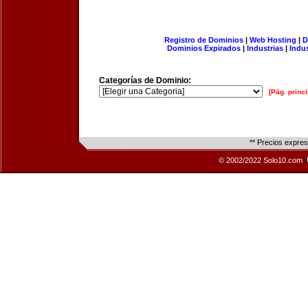
Registro de Dominios
|
Web Hosting
|
D
Dominios Expirados
|
Industrias
|
Indu
Categorías de Dominio:
[Pág. princi
** Precios expre
© 2002/2022 Solo10.com