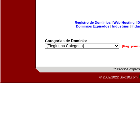
Registro de Dominios
|
Web Hosting
|
D
Dominios Expirados
|
Industrias
|
Indu
Categorías de Dominio:
[Pág. princi
** Precios expre
© 2002/2022 Solo10.com