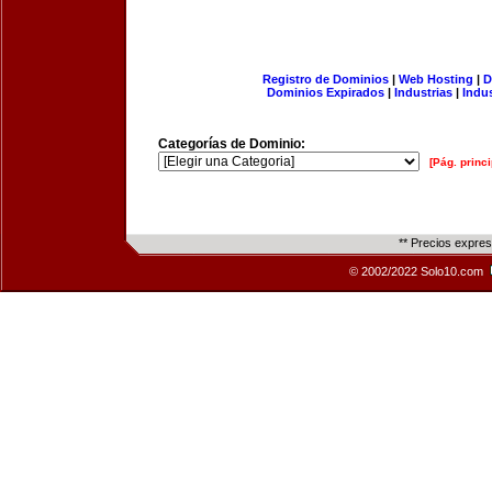
Registro de Dominios
|
Web Hosting
|
D
Dominios Expirados
|
Industrias
|
Indu
Categorías de Dominio:
[Pág. princi
** Precios expre
© 2002/2022 Solo10.com