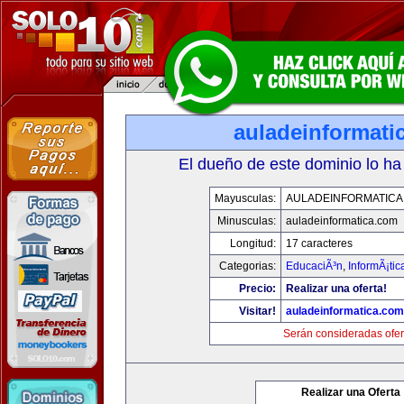
auladeinformati
El dueño de este dominio lo ha
Mayusculas:
AULADEINFORMATICA
Minusculas:
auladeinformatica.com
Longitud:
17 caracteres
Categorias:
EducaciÃ³n
,
InformÃ¡ti
Precio:
Realizar una oferta!
Visitar!
auladeinformatica.com
Serán consideradas ofer
Realizar una Oferta