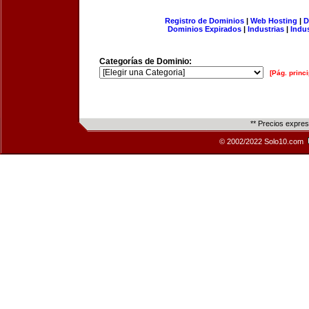
Registro de Dominios
|
Web Hosting
|
D
Dominios Expirados
|
Industrias
|
Indu
Categorías de Dominio:
[Pág. princi
** Precios expre
© 2002/2022 Solo10.com