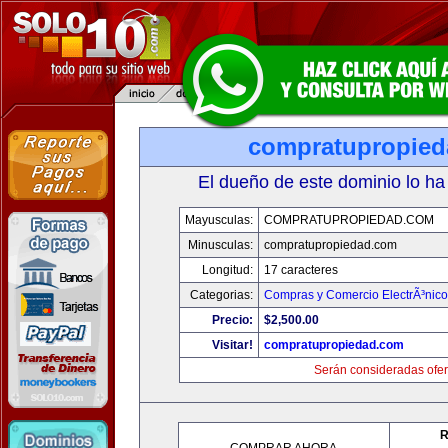
compratupropie
El dueño de este dominio lo ha
Mayusculas:
COMPRATUPROPIEDAD.COM
Minusculas:
compratupropiedad.com
Longitud:
17 caracteres
Categorias:
Compras y Comercio ElectrÃ³nico
Precio:
$2,500.00
Visitar!
compratupropiedad.com
Serán consideradas ofer
R