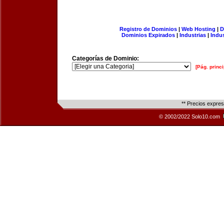
Registro de Dominios
|
Web Hosting
|
D
Dominios Expirados
|
Industrias
|
Indu
Categorías de Dominio:
[Pág. princi
** Precios expre
© 2002/2022 Solo10.com