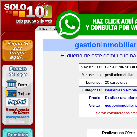
gestioninmobilia
El dueño de este dominio lo ha
Mayusculas:
GESTIONINMOBIL
Minusculas:
gestioninmobiliari
Longitud:
20 caracteres
Categorias:
Inmuebles y Propi
Precio:
Realizar una ofert
Visitar!
gestioninmobiliar
Serán consideradas ofer
Realizar una Oferta