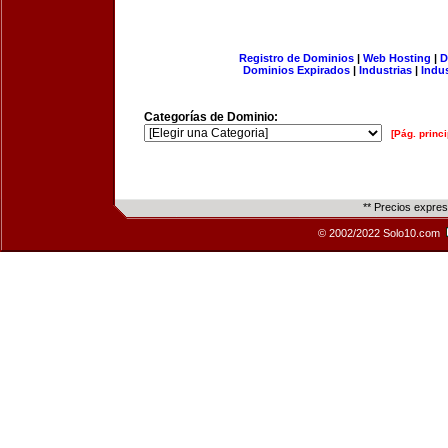
Registro de Dominios
|
Web Hosting
|
D
Dominios Expirados
|
Industrias
|
Indu
Categorías de Dominio:
[Pág. princi
** Precios expre
© 2002/2022 Solo10.com