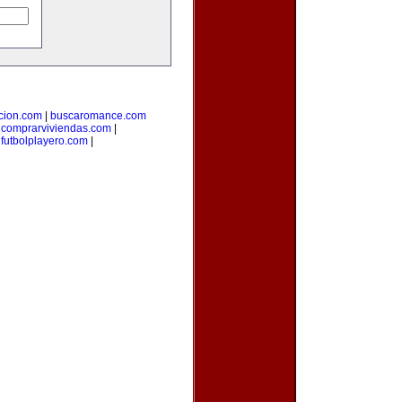
cion.com
|
buscaromance.com
|
comprarviviendas.com
|
|
futbolplayero.com
|