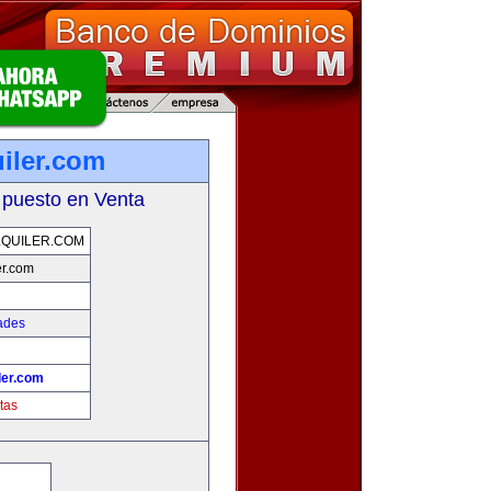
iler.com
 puesto en Venta
QUILER.COM
er.com
ades
ler.com
tas