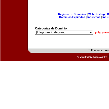
Registro de Dominios
|
Web Hosting
|
D
Dominios Expirados
|
Industrias
|
Indu
Categorías de Dominio:
[Pág. princi
** Precios expre
© 2002/2022 Solo10.com