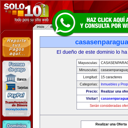
casasenparagu
El dueño de este dominio lo ha
Mayusculas:
CASASENPARA
Minusculas:
casasenparagua
Longitud:
15 caracteres
Categorias:
Inmuebles y Pro
Precio:
Realizar una ofer
Visitar!
casasenparagu
Serán consideradas ofer
Realizar una Oferta