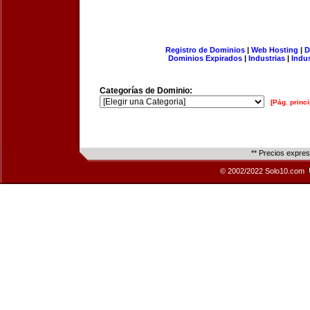
Registro de Dominios
|
Web Hosting
|
D
Dominios Expirados
|
Industrias
|
Indu
Categorías de Dominio:
[Pág. princi
** Precios expre
© 2002/2022 Solo10.com