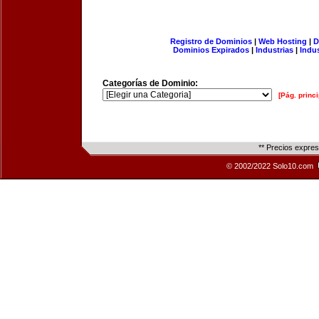
Registro de Dominios
|
Web Hosting
|
D
Dominios Expirados
|
Industrias
|
Indu
Categorías de Dominio:
[Pág. princi
** Precios expre
© 2002/2022 Solo10.com