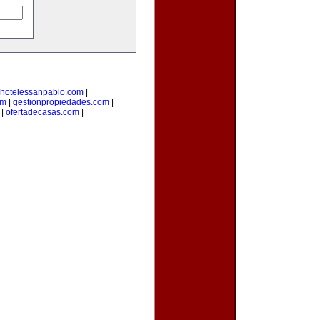
hotelessanpablo.com
|
om
|
gestionpropiedades.com
|
|
ofertadecasas.com
|