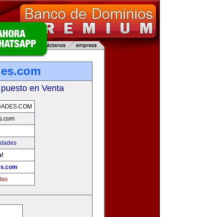
des.com
 puesto en Venta
DADES.COM
s.com
edades
a!
es.com
tas