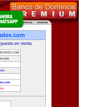
ades.com
 puesto en Venta
IEDADES.COM
es.com
ades
des.com
tas