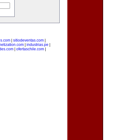
os.com
|
sitiodeventas.com
|
etization.com
|
industrias.pe
|
des.com
|
ofertaschile.com
|