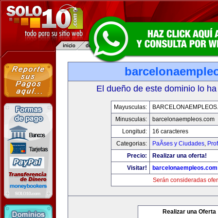
barcelonaemple
El dueño de este dominio lo ha
Mayusculas:
BARCELONAEMPLEOS
Minusculas:
barcelonaempleos.com
Longitud:
16 caracteres
Categorias:
PaÃ­ses y Ciudades
,
Pro
Precio:
Realizar una oferta!
Visitar!
barcelonaempleos.com
Serán consideradas ofer
Realizar una Oferta