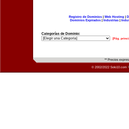
Registro de Dominios
|
Web Hosting
|
D
Dominios Expirados
|
Industrias
|
Indu
Categorías de Dominio:
[Pág. princi
** Precios expre
© 2002/2022 Solo10.com