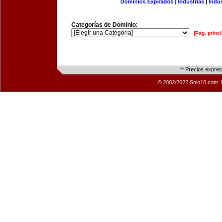
Dominios Expirados
|
Industrias
|
Indu
Categorías de Dominio:
[Pág. princi
** Precios expre
© 2002/2022 Solo10.com